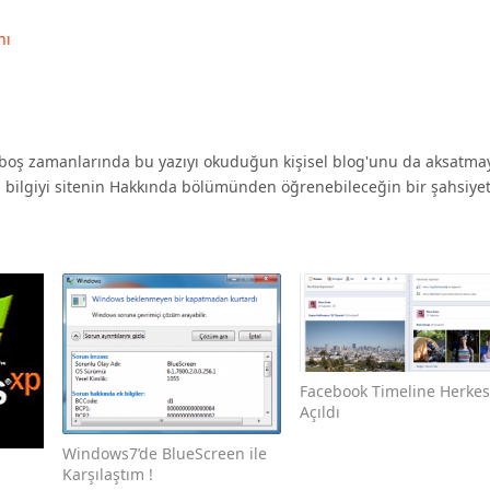
nı
oş zamanlarında bu yazıyı okuduğun kişisel blog'unu da aksatma
a bilgiyi sitenin Hakkında bölümünden öğrenebileceğin bir şahsiyet 
Facebook Timeline Herke
Açıldı
Windows7’de BlueScreen ile
Karşılaştım !