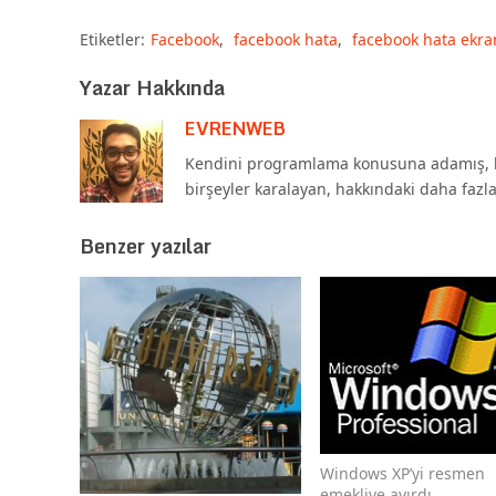
Etiketler:
Facebook
,
facebook hata
,
facebook hata ekra
Yazar Hakkında
EVRENWEB
Kendini programlama konusuna adamış, b
birşeyler karalayan, hakkındaki daha fazl
Benzer yazılar
Windows XP’yi resmen
emekliye ayırdı