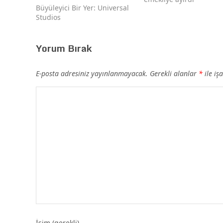
Büyüleyici Bir Yer: Universal
Studios
Yorum Bırak
E-posta adresiniz yayınlanmayacak.
Gerekli alanlar
*
ile iş
İsim (gerekli)