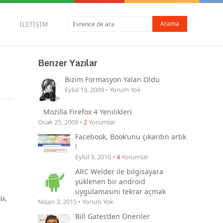
İLETIŞIM
Benzer Yazılar
Bizim Formasyon Yalan Oldu
Eylül 19, 2009 • Yorum Yok
Mozilla Firefox 4 Yenilikleri
Ocak 25, 2009 •
2
Yorumlar
Facebook, Book’unu çıkardın artık
!
Eylül 3, 2010 •
4
Yorumlar
ARC Welder ile bilgisayara
yüklenen bir android
uygulamasını tekrar açmak
kü,
Nisan 3, 2015 • Yorum Yok
Bill Gates’den Öneriler