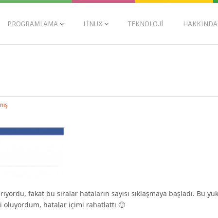
PROGRAMLAMA
LINUX
TEKNOLOJI
HAKKINDA
mış
yordu, fakat bu sıralar hataların sayısı sıklaşmaya başladı. Bu yü
i oluyordum, hatalar içimi rahatlattı 🙂