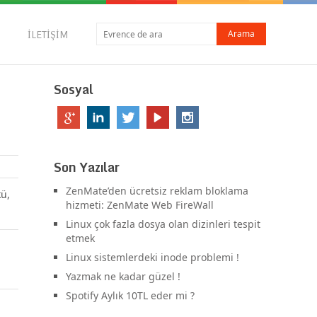
İLETIŞIM
Sosyal
Son Yazılar
ZenMate’den ücretsiz reklam bloklama
kü,
hizmeti: ZenMate Web FireWall
Linux çok fazla dosya olan dizinleri tespit
etmek
Linux sistemlerdeki inode problemi !
Yazmak ne kadar güzel !
Spotify Aylık 10TL eder mi ?