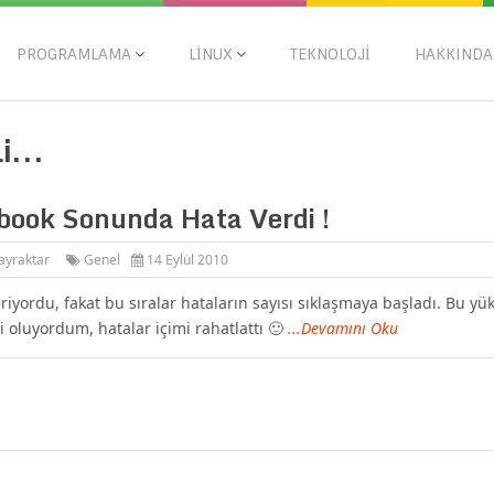
PROGRAMLAMA
LINUX
TEKNOLOJI
HAKKINDA
i...
book Sonunda Hata Verdi !
ayraktar
Genel
14 Eylül 2010
yordu, fakat bu sıralar hataların sayısı sıklaşmaya başladı. Bu yü
bi oluyordum, hatalar içimi rahatlattı 🙂
...Devamını Oku