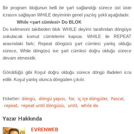
Bir program bloğunun belli bir şart sağlandığı sürece üst üste
icrasını sağlayan WHILE deyiminin genel yazılış şekli aşağıdadır.
While <şart cümlesi> Do BLOK
Do kelimesini takibeden blok WHILE deyimi tarafından döngüye
sokulacak komut cümlelerini kapsar. WHILE ile REPEAT
arasındaki fark; Repeat döngüsü şart cümlesi yanlış olduğu
sürece, While döngüsü ise şart cümlesi doğru olduğu sürece
devam etmesidir.
Görüldüğü gibi Koşul doğru olduğu sürece döngü ifadeleri icra
edilir. Koşul yanlış olunca döngüden çıkılır.
Etiketler:
döngü
,
döngü yapısı
,
for
,
iç içe döngüler
,
Pascal
,
repeat
,
repeat until döngüsü
,
until
,
while do
Yazar Hakkında
EVRENWEB