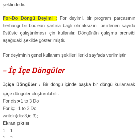
şeklindedir.
For-Do Döngü Deyimi :
For deyimi, bir program parçasının
herhangi bir boolean şartına bağlı olmaksızın belirlenen sayıda
üstüste çalıştırılması için kullanılır. Döngünün çalışma prensibi
aşağıdaki şekilde gösterilmiştir.
For deyiminin genel kullanım şekilleri ileriki sayfada verilmiştir.
– İç İçe Döngüler
İçiçe Döngüler :
Bir döngü içinde başka bir döngü kullanarak
içiçe döngüler oluşturulabilir.
For dis:=1 to 3 Do
For iç:=1 to 2 Do
writeln(dis:3,ic:3);
Ekran çıktısı
1 1
1 2