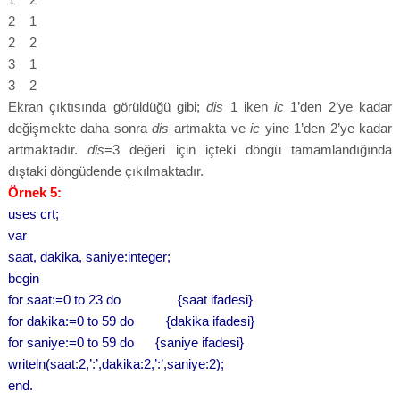
2 1
2 2
3 1
3 2
Ekran çıktısında görüldüğü gibi;
dis
1 iken
ic
1’den 2’ye kadar
değişmekte daha sonra
dis
artmakta ve
ic
yine 1’den 2’ye kadar
artmaktadır.
dis
=3 değeri için içteki döngü tamamlandığında
dıştaki döngüdende çıkılmaktadır.
Örnek 5:
uses crt;
var
saat, dakika, saniye:integer;
begin
for saat:=0 to 23 do {saat ifadesi}
for dakika:=0 to 59 do {dakika ifadesi}
for saniye:=0 to 59 do {saniye ifadesi}
writeln(saat:2,’:’,dakika:2,’:’,saniye:2);
end.