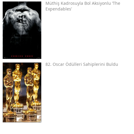
Müthiş Kadrosuyla Bol Aksiyonlu ‘The
Expendables’
82. Oscar Ödülleri Sahiplerini Buldu