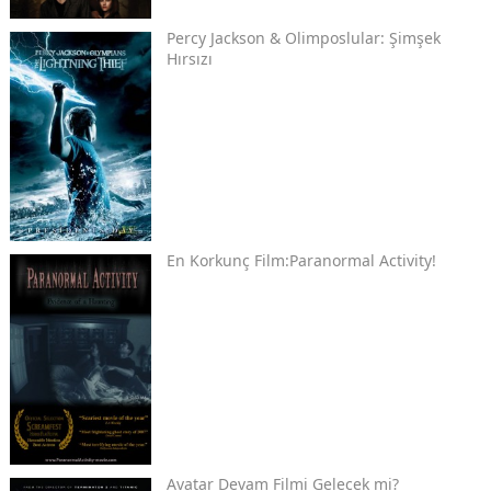
Percy Jackson & Olimposlular: Şimşek
Hırsızı
En Korkunç Film:Paranormal Activity!
Avatar Devam Filmi Gelecek mi?