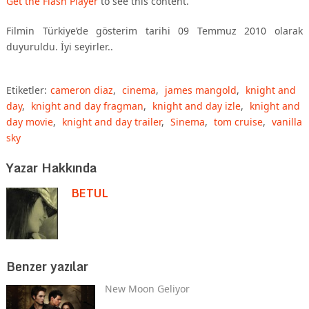
Get the Flash Player
to see this content.
Filmin Türkiye’de gösterim tarihi 09 Temmuz 2010 olarak
duyuruldu. İyi seyirler..
Etiketler:
cameron diaz
,
cinema
,
james mangold
,
knight and
day
,
knight and day fragman
,
knight and day izle
,
knight and
day movie
,
knight and day trailer
,
Sinema
,
tom cruise
,
vanilla
sky
Yazar Hakkında
BETUL
Benzer yazılar
New Moon Geliyor