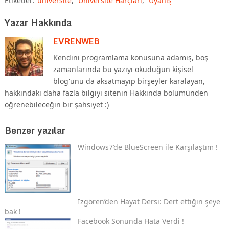
Etiketler:
üniversite
,
Üniversite Harçları
,
Uyanış
Yazar Hakkında
EVRENWEB
Kendini programlama konusuna adamış, boş
zamanlarında bu yazıyı okuduğun kişisel
blog'unu da aksatmayıp birşeyler karalayan,
hakkındaki daha fazla bilgiyi sitenin Hakkında bölümünden
öğrenebileceğin bir şahsiyet :)
Benzer yazılar
Windows7’de BlueScreen ile Karşılaştım !
İzgören’den Hayat Dersi: Dert ettiğin şeye
bak !
Facebook Sonunda Hata Verdi !