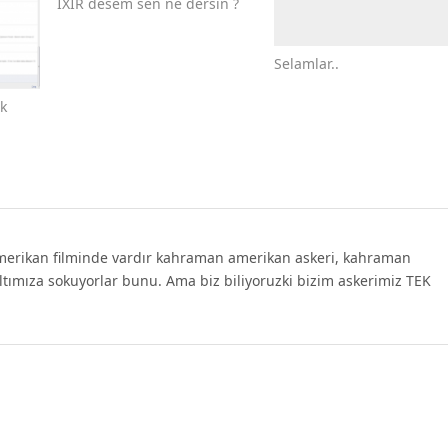
İXİR desem sen ne dersin ?
Selamlar..
k
 amerikan filminde vardır kahraman amerikan askeri, kahraman
ç altımıza sokuyorlar bunu. Ama biz biliyoruzki bizim askerimiz TEK