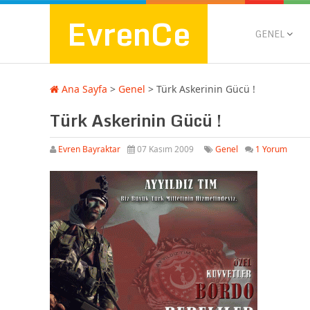
EvrenCe
GENEL
Ana Sayfa
>
Genel
>
Türk Askerinin Gücü !
Türk Askerinin Gücü !
Evren Bayraktar
07 Kasım 2009
Genel
1 Yorum