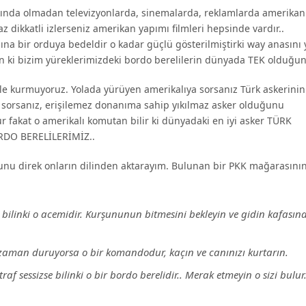
rkında olmadan televizyonlarda, sinemalarda, reklamlarda amerikan
dikkatli izlerseniz amerikan yapımı filmleri hepsinde vardır..
şına bir orduya bedeldir o kadar güçlü gösterilmiştirki way anasını
sun ki bizim yüreklerimizdeki bordo berelilerin dünyada TEK olduğun
 bile kurmuyoruz. Yolada yürüyen amerikalıya sorsanız Türk askerinin
ı sorsanız, erişilemez donanıma sahip yıkılmaz asker olduğunu
r fakat o amerikalı komutan bilir ki dünyadaki en iyi asker TÜRK
ORDO BERELİLERİMİZ..
a bunu direk onların dilinden aktarayım. Bulunan bir PKK mağarasını
 bilinki o acemidir. Kurşununun bitmesini bekleyin ve gidin kafasın
 zaman duruyorsa o bir komandodur, kaçın ve canınızı kurtarın.
 sessizse bilinki o bir bordo berelidir.. Merak etmeyin o sizi bulu