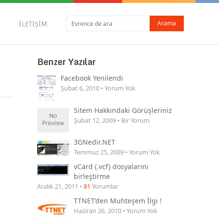
İLETIŞIM
Benzer Yazılar
Facebook Yenilendi
Şubat 6, 2010 • Yorum Yok
Sitem Hakkındaki Görüşleriniz
Şubat 12, 2009 • Bir Yorum
3GNedir.NET
Temmuz 25, 2009 • Yorum Yok
vCard (.vcf) dosyalarını
birleştirme
Aralık 21, 2011 •
81
Yorumlar
TTNET’den Muhteşem İlgi !
Haziran 26, 2010 • Yorum Yok