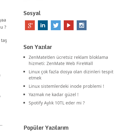
Sosyal
 yaa
u ?
 taş
Son Yazılar
ZenMate’den ücretsiz reklam bloklama
hizmeti: ZenMate Web FireWall
Linux çok fazla dosya olan dizinleri tespit
n
etmek
Linux sistemlerdeki inode problemi !
Yazmak ne kadar güzel !
a
Spotify Aylık 10TL eder mi ?
r…
Popüler Yazılarım