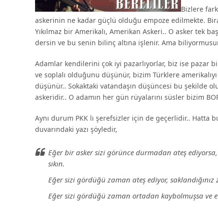
Bizlere fa
askerinin ne kadar güçlü olduğu empoze edilmekte. Biraz 
Yıkılmaz bir Amerikalı, Amerikan Askeri.. O asker tek ba
dersin ve bu senin bilinç altına işlenir. Ama biliyormu
Adamlar kendilerini çok iyi pazarlıyorlar, biz ise pazar
ve soplalı olduğunu düşünür, bizim Türklere amerikalıy
düşünür.. Sokaktaki vatandaşın düşüncesi bu şekilde olu
askeridir.. O adamın her gün rüyalarını süsler bizim B
Aynı durum PKK lı şerefsizler için de geçerlidir.. Hatt
duvarındaki yazı şöyledir,
Eğer bir asker sizi görünce durmadan ateş ediyorsa,
sıkın.
Eğer sizi gördüğü zaman ateş ediyor, saklandığınız
Eğer sizi gördüğü zaman ortadan kaybolmuşsa ve etraf