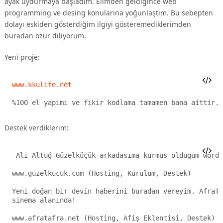
ayak uydurmaya başladım. Elimden geldiğince web
programming ve desing konularına yoğunlaştım. Bu sebepten
dolayı eskiden gösterdiğim ilgiyi gösteremediklerimden
buradan özür diliyorum.
Yeni proje:
www.kkulife.net
%100 el yapımı ve fikir kodlama tamamen bana aittir.
Destek verdiklerim:
 Ali Altuğ Güzelküçük arkadasıma kurmus oldugum wordp
www.guzelkucuk.com (Hosting, Kurulum, Destek)

Yeni doğan bir devin haberini buradan vereyim. AfraTa
sinema alanında!

www.afratafra.net (Hosting, Afiş Eklentisi, Destek)