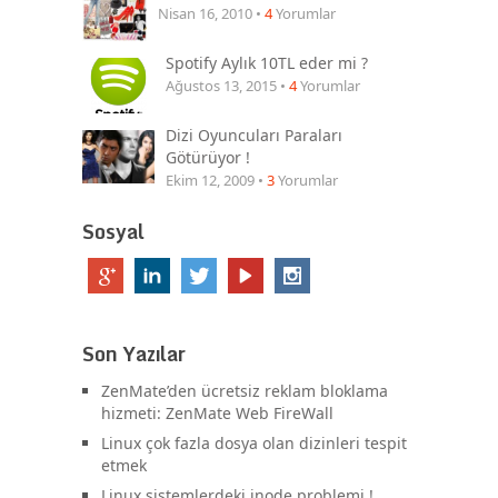
Nisan 16, 2010 •
4
Yorumlar
Spotify Aylık 10TL eder mi ?
Ağustos 13, 2015 •
4
Yorumlar
Dizi Oyuncuları Paraları
Götürüyor !
Ekim 12, 2009 •
3
Yorumlar
Sosyal
Son Yazılar
ZenMate’den ücretsiz reklam bloklama
hizmeti: ZenMate Web FireWall
Linux çok fazla dosya olan dizinleri tespit
etmek
Linux sistemlerdeki inode problemi !