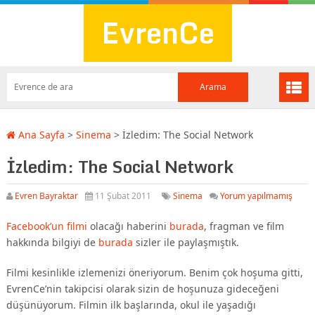
EvrenCe
Ana Sayfa
>
Sinema
>
İzledim: The Social Network
İzledim: The Social Network
Evren Bayraktar
11 Şubat 2011
Sinema
Yorum yapılmamış
Facebook’un filmi
olacağı haberini
burada
, fragman ve film
hakkında bilgiyi de
burada
sizler ile paylaşmıştık.
Filmi kesinlikle izlemenizi öneriyorum. Benim çok hoşuma gitti,
EvrenCe’nin takipcisi olarak sizin de hoşunuza gideceğeni
düşünüyorum. Filmin ilk başlarında, okul ile yaşadığı