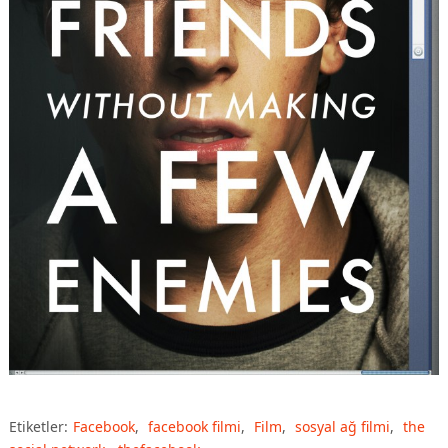
Etiketler:
Facebook
,
facebook filmi
,
Film
,
sosyal ağ filmi
,
the