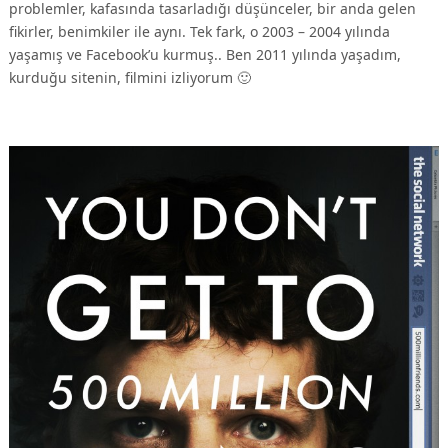
problemler, kafasında tasarladığı düşünceler, bir anda gelen
fikirler, benimkiler ile aynı. Tek fark, o 2003 – 2004 yılında
yaşamış ve Facebook’u kurmuş.. Ben 2011 yılında yaşadım,
kurduğu sitenin, filmini izliyorum 🙂