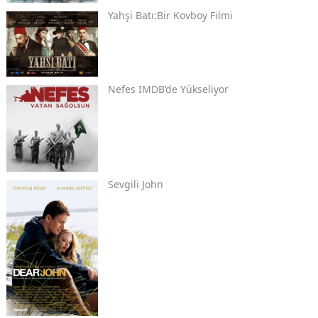
Yahşi Batı:Bir Kovboy Filmi
Nefes IMDB’de Yükseliyor
Sevgili John