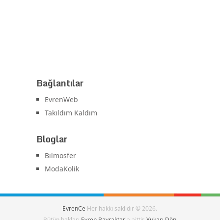
Bağlantılar
EvrenWeb
Takıldım Kaldım
Bloglar
Bilmosfer
ModaKolik
EvrenCe
Her hakkı saklıdır © 2026.
Bütün hakları
Evren Bayraktar
'a aittir.
Yukarı Dön