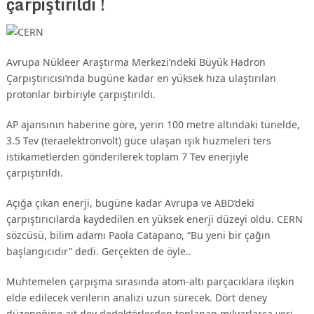
çarpıştırıldı !
Avrupa Nükleer Araştırma Merkezi’ndeki Büyük Hadron
Çarpıştırıcısı’nda bugüne kadar en yüksek hıza ulaştırılan
protonlar birbiriyle çarpıştırıldı.
AP ajansının haberine göre, yerin 100 metre altındaki tünelde,
3.5 Tev (teraelektronvolt) güce ulaşan ışık huzmeleri ters
istikametlerden gönderilerek toplam 7 Tev enerjiyle
çarpıştırıldı.
Açığa çıkan enerji, bugüne kadar Avrupa ve ABD’deki
çarpıştırıcılarda kaydedilen en yüksek enerji düzeyi oldu. CERN
sözcüsü, bilim adamı Paola Catapano, “Bu yeni bir çağın
başlangıcıdır” dedi. Gerçekten de öyle..
Muhtemelen çarpışma sırasında atom-altı parçacıklara ilişkin
elde edilecek verilerin analizi uzun sürecek. Dört deney
düzeneğine ait dev dedektörlerden toplanan milyarlarca veri