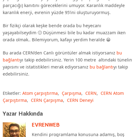
parçacığı) kanıtını göreceklerini umuyor. Karanlık maddeyle
karanlık enerji, evrenin yüzde 95’ini oluşturuyormuş.
Bir fizikçi olarak keşke bende orada bu heyecanı
yaşayabilseydim 🙂 Düşünmesi bile bu kadar muazzam iken
orada olmak.. Bilemiyorum, kafayı yerdim heralde 😀
Bu arada CERN’den Canlı görüntüler almak istiyorsanız
bu
bağlantı
yı takip edebilirsiniz. Yerin 100 metre altındaki tünelin
yapısını ve istatistikleri merak ediyorsanız
bu bağlantı
yı takip
edebilirsiniz.
Etiketler:
Atom çarpıştırma
,
Çarpışma
,
CERN
,
CERN Atom
Çarpıştırma
,
CERN Çarpışma
,
CERN Deneyi
Yazar Hakkında
EVRENWEB
Kendini programlama konusuna adamış, boş