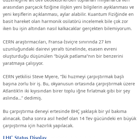
arasından parçacık fiziğine ilişkin yeni bilgilerin ayıklanması ve
yeni keşiflerin açıklanması, aylar alabilir. Kuantum Fiziğinde en
basit hareket olan harmonik osilatörü incelemek bile çok zor
iken bu işin altından nasıl kalkacaklar gerçekten bilemiyorum.
CERN araştırmacıları, Fransa-İsviçre sınırında 27 km
uzunluğundaki dairevi yeraltı tünelinde, esasen evreni
oluşturduğu düşünülen “büyük patlama”nın bir benzerini
yaratmaya çalışıyor.
CERN yetkilisi Steve Myere, “İki huzmeyi çarpıştırmak başlı
başına zorlu bir iş. Bu, okyanusun ortasında çarpıştırmak üzere
Atlantik’in iki kıyısından birer toplu iğne fırlatmak gibi bir şey
aslında…” dedimiş.
Bu çarpıştırma deneyi ertesinde BHÇ yaklaşık bir yıl bakıma
alınacak. Daha sonra asıl hedef olan 14 Tev gücündeki en büyük
çarpıştırma için hazırlık yapılacak.