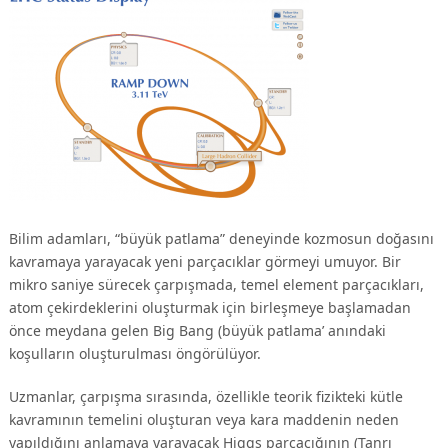
Bilim adamları, “büyük patlama” deneyinde kozmosun doğasını
kavramaya yarayacak yeni parçacıklar görmeyi umuyor. Bir
mikro saniye sürecek çarpışmada, temel element parçacıkları,
atom çekirdeklerini oluşturmak için birleşmeye başlamadan
önce meydana gelen Big Bang (büyük patlama’ anındaki
koşulların oluşturulması öngörülüyor.
Uzmanlar, çarpışma sırasında, özellikle teorik fizikteki kütle
kavramının temelini oluşturan veya kara maddenin neden
yapıldığını anlamaya yarayacak Higgs parçacığının (Tanrı