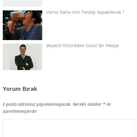
Varmı Daha Hızlı Fondip Yapabilecek ?
Beyazit Öztürk’den Güzel Bir Hikaye
Yorum Bırak
E-posta adresiniz yayınlanmayacak.
Gerekli alanlar
*
ile
işaretlenmişlerdir