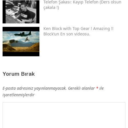
Telefon Şakası: Kayıp Telefon (Ders olsun
çakala !)
Ken Block with Top Gear ! Amazing !!
Block’un En son videosu.
Yorum Bırak
E-posta adresiniz yayınlanmayacak.
Gerekli alanlar
*
ile
işaretlenmişlerdir