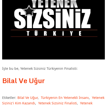
İşte bu be, Yetenek Sizsiniz Türkiyenin Finalisti:
Bilal Ve Uğur
Etiketler:
Bilal Ve Uğur
,
Türkiyenin En Yetenekli İnsanı
,
Yetenek
Siziniz'i Kim Kazandı
,
Yetenek Sizsiniz Finalisti
,
Yetenek