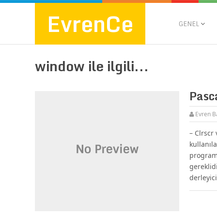
EvrenCe
GENEL
window ile ilgili...
Pasc
Evren B
– Clrscr
kullanıl
program 
gereklid
derleyic