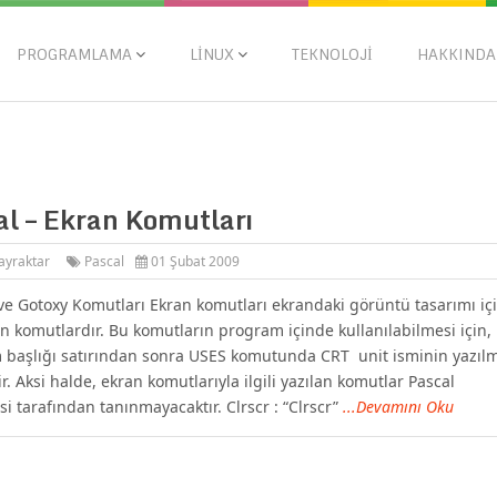
PROGRAMLAMA
LINUX
TEKNOLOJI
HAKKINDA
al – Ekran Komutları
ayraktar
Pascal
01 Şubat 2009
 ve Gotoxy Komutları Ekran komutları ekrandaki görüntü tasarımı iç
an komutlardır. Bu komutların program içinde kullanılabilmesi için,
başlığı satırından sonra USES komutunda CRT unit isminin yazıl
ir. Aksi halde, ekran komutlarıyla ilgili yazılan komutlar Pascal
isi tarafından tanınmayacaktır. Clrscr : “Clrscr”
...Devamını Oku