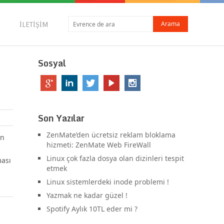
İLETIŞIM
Sosyal
Son Yazılar
ZenMate’den ücretsiz reklam bloklama
in
hizmeti: ZenMate Web FireWall
Linux çok fazla dosya olan dizinleri tespit
ması
etmek
Linux sistemlerdeki inode problemi !
Yazmak ne kadar güzel !
Spotify Aylık 10TL eder mi ?