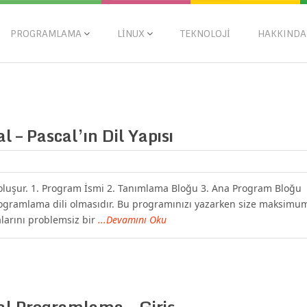
PROGRAMLAMA
LINUX
TEKNOLOJI
HAKKINDA
l – Pascal’ın Dil Yapısı
oluşur. 1. Program İsmi 2. Tanımlama Bloğu 3. Ana Program Bloğu
 programlama dili olmasıdır. Bu programınızı yazarken size maksimu
larını problemsiz bir
...Devamını Oku
al Programlama – Giriş