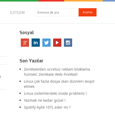
İLETIŞIM
Sosyal
Son Yazılar
ZenMate’den ücretsiz reklam bloklama
hizmeti: ZenMate Web FireWall
m
Linux çok fazla dosya olan dizinleri tespit
etmek
Linux sistemlerdeki inode problemi !
Yazmak ne kadar güzel !
Spotify Aylık 10TL eder mi ?