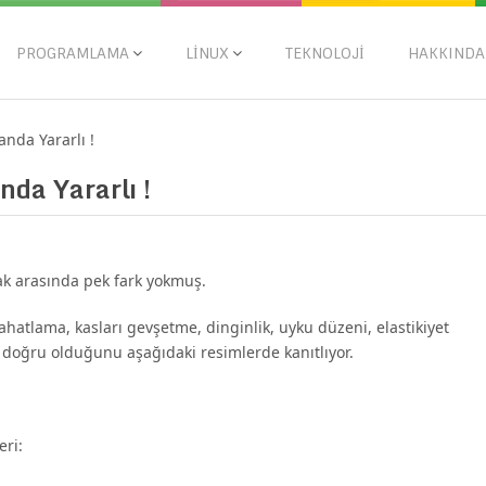
PROGRAMLAMA
LINUX
TEKNOLOJI
HAKKINDA
anda Yararlı !
nda Yararlı !
ak arasında pek fark yokmuş.
hatlama, kasları gevşetme, dinginlik, uyku düzeni, elastikiyet
r doğru olduğunu aşağıdaki resimlerde kanıtlıyor.
eri: