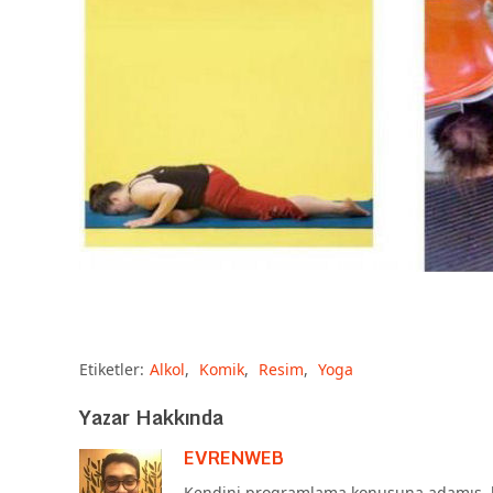
Etiketler:
Alkol
,
Komik
,
Resim
,
Yoga
Yazar Hakkında
EVRENWEB
Kendini programlama konusuna adamış, b