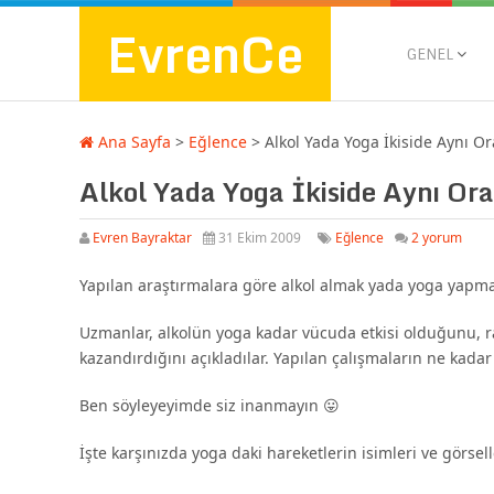
EvrenCe
GENEL
Ana Sayfa
>
Eğlence
>
Alkol Yada Yoga İkiside Aynı Or
Alkol Yada Yoga İkiside Aynı Ora
Evren Bayraktar
31 Ekim 2009
Eğlence
2 yorum
Yapılan araştırmalara göre alkol almak yada yoga yapm
Uzmanlar, alkolün yoga kadar vücuda etkisi olduğunu, ra
kazandırdığını açıkladılar. Yapılan çalışmaların ne kada
Ben söyleyeyimde siz inanmayın 😛
İşte karşınızda yoga daki hareketlerin isimleri ve görsell