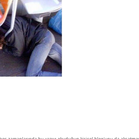
oş zamanlarında bu yazıyı okuduğun kişisel blog'unu da aksatma