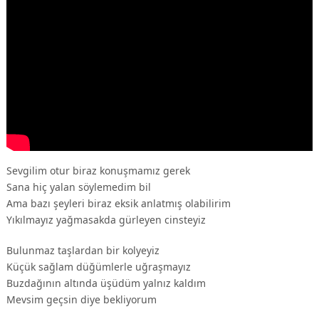
Sevgilim otur biraz konuşmamız gerek
Sana hiç yalan söylemedim bil
Ama bazı şeyleri biraz eksik anlatmış olabilirim
Yıkılmayız yağmasakda gürleyen cinsteyiz
Bulunmaz taşlardan bir kolyeyiz
Küçük sağlam düğümlerle uğraşmayız
Buzdağının altında üşüdüm yalnız kaldım
Mevsim geçsin diye bekliyorum