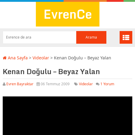
EvrenCe
Ana Sayfa
>
Videolar
>
Kenan Doğulu – Beyaz Yalan
Kenan Doğulu – Beyaz Yalan
Evren Bayraktar
06 Temmuz 2009
Videolar
1 Yorum