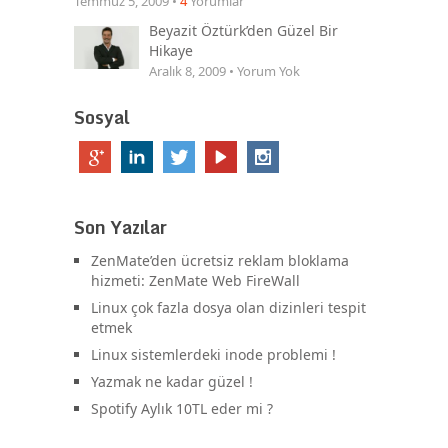
Temmuz 5, 2009 •
4
Yorumlar
Beyazit Öztürk’den Güzel Bir
Hikaye
Aralık 8, 2009 • Yorum Yok
Sosyal
Son Yazılar
ZenMate’den ücretsiz reklam bloklama
hizmeti: ZenMate Web FireWall
Linux çok fazla dosya olan dizinleri tespit
etmek
Linux sistemlerdeki inode problemi !
Yazmak ne kadar güzel !
Spotify Aylık 10TL eder mi ?