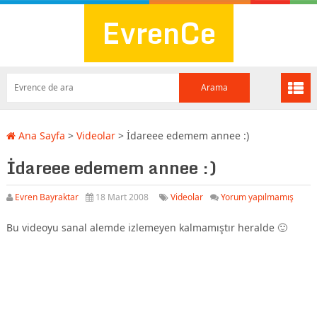
EvrenCe
Ana Sayfa
>
Videolar
>
İdareee edemem annee :)
İdareee edemem annee :)
Evren Bayraktar
18 Mart 2008
Videolar
Yorum yapılmamış
Bu videoyu sanal alemde izlemeyen kalmamıştır heralde 🙂