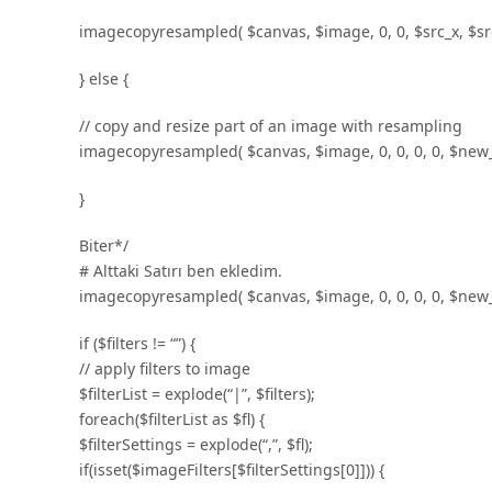
imagecopyresampled( $canvas, $image, 0, 0, $src_x, $sr
} else {
// copy and resize part of an image with resampling
imagecopyresampled( $canvas, $image, 0, 0, 0, 0, $new_
}
Biter*/
# Alttaki Satırı ben ekledim.
imagecopyresampled( $canvas, $image, 0, 0, 0, 0, $new_
if ($filters != “”) {
// apply filters to image
$filterList = explode(“|”, $filters);
foreach($filterList as $fl) {
$filterSettings = explode(“,”, $fl);
if(isset($imageFilters[$filterSettings[0]])) {