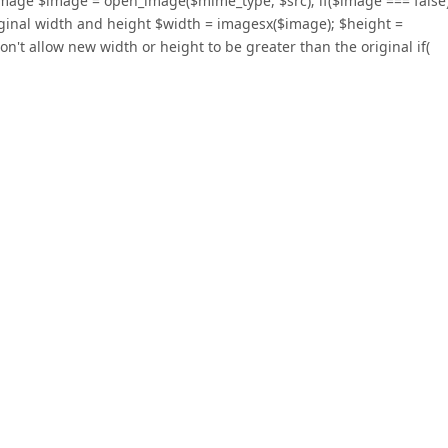
ing image $image = open_image($mime_type, $src); if($image === false)
 original width and height $width = imagesx($image); $height =
n't allow new width or height to be greater than the original if(