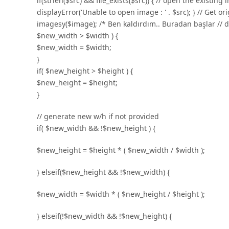
if(strlen($src) && file_exists($src)) { // open the exist
displayError('Unable to open image : ' . $src); } // Get
imagesy($image); /* Ben kaldırdım.. Buradan başlar // do
$new_width > $width ) {
$new_width = $width;
}
if( $new_height > $height ) {
$new_height = $height;
}
// generate new w/h if not provided
if( $new_width && !$new_height ) {
$new_height = $height * ( $new_width / $width );
} elseif($new_height && !$new_width) {
$new_width = $width * ( $new_height / $height );
} elseif(!$new_width && !$new_height) {