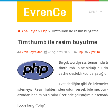
EvrenCe
GENEL
Ana Sayfa
>
Php
>
Timthumb ile resim büyütme
Timthumb ile resim büyütme
Evren Bayraktar
28 Ağustos 2009
Php
7 yorum
Birçok wordpress temasında tim
timthumb’un ne olduğunu. tim
cache destekli kod parçacığıdır
Evet dediğim gibi ön izlemele
istemeyiz. Resim kalitesinden ödün versek bile mecbur
azından benim bu sıralar üzerinde çalıştığım bir temada
[code lang=”php”]