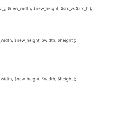
c_y, $new_width, $new_height, $src_w, $src_h );
width, $new_height, $width, $height );
width, $new_height, $width, $height );