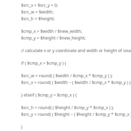
$src_x = $src_y = 0;
$src_w = $width;
$src_h = $height;
$cmp_x = $width / $new_width;
$cmp_y = $height / $new_height;
// calculate x or y coordinate and width or height of sou
if ( $cmp_x > $cmp_y ) {
$src_w = round( ( $width / $cmp_x * $cmp_y ) );
$src_x = round( ( $width – ( $width / $cmp_x * $cmp_y ) ) /
} elseif ( $cmp_y > $cmp_x ) {
$src_h = round( ( $height / $cmp_y * $cmp_x ) );
$src_y = round( ( $height – ( $height / $cmp_y * $cmp_x ) )
}