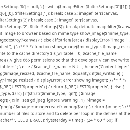
filterSettings[$i] = null; } } switch($imageFilters[$filterSettings[0]][1]) {
0]][0], $filterSettings[1]); break; case 2: imagefilter($canvas,
ilterSettings[2]); break; case 3: imagefilter($canvas,
ilterSettings[2], $filterSettings[3]); break; default: imagefilter($canv
/ output image to browser based on mime type show_image($mime_type,
estroy($canvas); } else { if(strlen($src)) { displayError("image " .
ecified"); } } /** * */ function show_image($mime_type, $image_resiz
rite to the cache directory $is_writable = 0; $cache_file_name =
ame)) { // give 666 permissions so that the developer // can overwrite
ble = 1; } else { $cache_file_name = NULL; header('Content-type: ' 
g($image_resized, $cache_file_name, $quality); if($is_writable) {
($image_resized); displayError("error showing image"); } /** * */
et($_REQUEST[$property]) ) { return $_REQUEST[$property]; } else {
pe, $src) { if(stristr($mime_type, 'gif')) { $image =
peg')) { @ini_set('gd.jpeg_ignore_warning', 1); $image =
 'png')) { $image = imagecreatefrompng($src); } return $image; } /*
umber of files to store and to delete per loop in the defines at the
cache/*", GLOB_BRACE); $yesterday = time() - (24 * 60 * 60); if