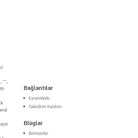
//
 "",
Bağlantılar
dth
s
EvrenWeb
ck
Takıldım Kaldım
 and
Bloglar
xist
Bilmosfer