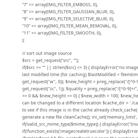
“7” => array(IMG_FILTER_EMBOSS, 0),
“8” => array(IMG_FILTER_GAUSSIAN_BLUR, 0),
“9” => array(IMG_FILTER_SELECTIVE_BLUR, 0),
“10” => array(IMG_FILTER_MEAN_REMOVAL, 0),
“11” => array(IMG_FILTER_SMOOTH, 0),
);
// sort out image source
$src = get_request(“src”, “”);
if($src == “” || strlen($src) <= 3) { displayError("no imag
last modified time (for caching) $lastModified = filemtim
get_request("w", 0)); $new_height = preg_replace("/[^0-9]
get_request("zc", 1)); $quality = preg_replace("/[^0-9]+/", 
== 0 && $new_height == 0) { $new_width = 100; $new_height
can be changed to a different location $cache_dir = './c
to see if this image is in the cache already check_cache
generate a new file cleanCache(); ini_set('memory_limit',
if(!valid_src_mime_type($mime_type)) { displayError("Inva
if(!function_exists('imagecreatetruecolor')) { displayErro