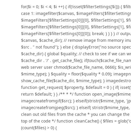
for($i = 0; $i < 4; $i ++) { if(!isset($filterSettings[$i])) { $
case 1: imagefilter($canvas, $imageFilters[$filterSettings[
$imageFilters[$filterSettings[0]][0], $filterSettings[1], $f
$imageFilters[$filterSettings[0]][0], $filterSettings[1], $f
$imageFilters[$filterSettings[0]][0]); break; } } } } /
$canvas, $cache_dir); // remove image from memory imaged
$src . " not found"); } else { displayError("no source sp
$cache_dir) { global $quality; // check to see if we can w
$cache_dir . '/' . get_cache_file(); if(touch($cache_file_n
web server user chmod($cache_file_name, 0666); $is_writa
$mime_type); } $quality = floor($quality * 0.09); imagepn
show_cache_file($cache_dir, $mime_type); } imagedestroy
function get_request( $property, $default = 0 ) { if( iss
return $default; } } /** * */ function open_image($mime_ty
imagecreatefromgif($src); } elseif(stristr($mime_type, 'j
imagecreatefromjpeg($src); } elseif( stristr($mime_type,
clean out old files from the cache * you can change the n
top of the code */ function cleanCache() { $files = glob("
(count($files) > 0) {