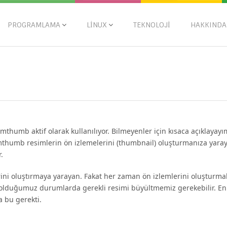
PROGRAMLAMA
LINUX
TEKNOLOJI
HAKKINDA
thumb aktif olarak kullanılıyor. Bilmeyenler için kısaca açıklayayı
thumb resimlerin ön izlemelerini (thumbnail) oluşturmanıza yara
.
rini oluştırmaya yarayan. Fakat her zaman ön izlemlerini oluşturma
 olduğumuz durumlarda gerekli resimi büyültmemiz gerekebilir. En
 bu gerekti.