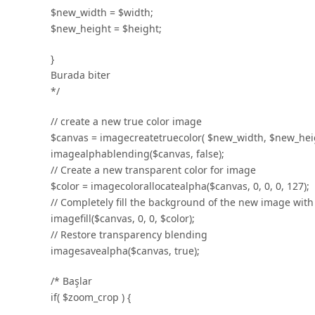
$new_width = $width;
$new_height = $height;
}
Burada biter
*/
// create a new true color image
$canvas = imagecreatetruecolor( $new_width, $new_heig
imagealphablending($canvas, false);
// Create a new transparent color for image
$color = imagecolorallocatealpha($canvas, 0, 0, 0, 127);
// Completely fill the background of the new image with 
imagefill($canvas, 0, 0, $color);
// Restore transparency blending
imagesavealpha($canvas, true);
/* Başlar
if( $zoom_crop ) {