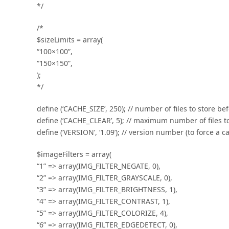
*/
/*
$sizeLimits = array(
“100×100”,
“150×150”,
);
*/
define (‘CACHE_SIZE’, 250); // number of files to store be
define (‘CACHE_CLEAR’, 5); // maximum number of files t
define (‘VERSION’, ‘1.09’); // version number (to force a 
$imageFilters = array(
“1” => array(IMG_FILTER_NEGATE, 0),
“2” => array(IMG_FILTER_GRAYSCALE, 0),
“3” => array(IMG_FILTER_BRIGHTNESS, 1),
“4” => array(IMG_FILTER_CONTRAST, 1),
“5” => array(IMG_FILTER_COLORIZE, 4),
“6” => array(IMG_FILTER_EDGEDETECT, 0),