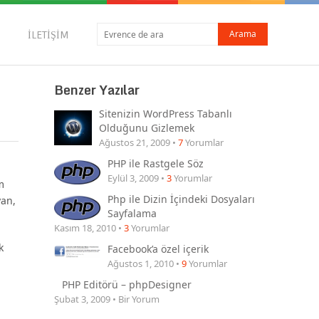
İLETIŞIM
Benzer Yazılar
Sitenizin WordPress Tabanlı
Olduğunu Gizlemek
Ağustos 21, 2009 •
7
Yorumlar
PHP ile Rastgele Söz
Eylül 3, 2009 •
3
Yorumlar
m
Php ile Dizin İçindeki Dosyaları
yan,
Sayfalama
Kasım 18, 2010 •
3
Yorumlar
k
Facebook’a özel içerik
Ağustos 1, 2010 •
9
Yorumlar
PHP Editörü – phpDesigner
Şubat 3, 2009 • Bir Yorum