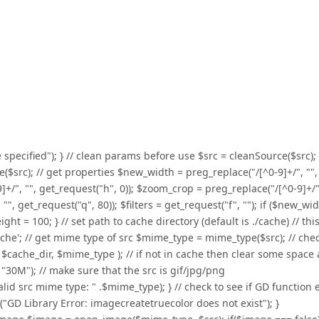
e specified"); } // clean params before use $src = cleanSource($src); 
e($src); // get properties $new_width = preg_replace("/[^0-9]+/", "",
+/", "", get_request("h", 0)); $zoom_crop = preg_replace("/[^0-9]+/",
"", get_request("q", 80)); $filters = get_request("f", ""); if ($new_wi
 = 100; } // set path to cache directory (default is ./cache) // thi
ache'; // get mime type of src $mime_type = mime_type($src); // che
( $cache_dir, $mime_type ); // if not in cache then clear some space
 "30M"); // make sure that the src is gif/jpg/png
lid src mime type: " .$mime_type); } // check to see if GD function e
r("GD Library Error: imagecreatetruecolor does not exist"); }