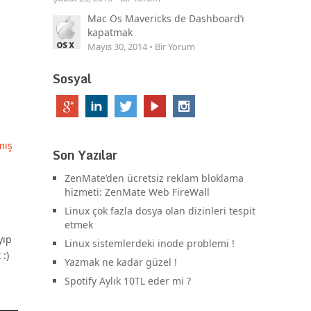
Mac Os Mavericks de Dashboard’ı
kapatmak
Mayıs 30, 2014 • Bir Yorum
Sosyal
mış
Son Yazılar
ZenMate’den ücretsiz reklam bloklama
hizmeti: ZenMate Web FireWall
Linux çok fazla dosya olan dizinleri tespit
etmek
yıp
Linux sistemlerdeki inode problemi !
:)
Yazmak ne kadar güzel !
Spotify Aylık 10TL eder mi ?