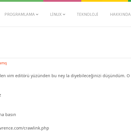
PROGRAMLAMA
LINUX
TEKNOLOJI
HAKKINDA
amış
elen vim editörü yüzünden bu ney la diyebileceğinizi düşündüm. O
z
na basın
/evrence.com/crawlink.php