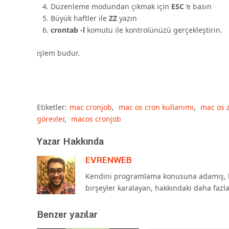
Düzenleme modundan çıkmak için
ESC
‘e basın
Büyük haftler ile
ZZ
yazın
crontab -l
komutu ile kontrolünüzü gerçekleştirin.
işlem budur.
Etiketler:
mac cronjob
,
mac os cron kullanımı
,
mac os 
görevler
,
macos cronjob
Yazar Hakkında
EVRENWEB
Kendini programlama konusuna adamış, b
birşeyler karalayan, hakkındaki daha fazl
Benzer yazılar