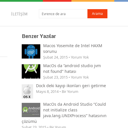
İLETIŞIM
Benzer Yazılar
Macos Yosemite de Intel HAXM
sorunu
Şubat 24, 2015 • Yorum Yok
MacOs da “android studio jvm
not found” hatası
Şubat 23, 2015 • Yorum Yok
Dock deki kayıp ikonları geri getirme
Mayıs 8, 2014 • Bir Yorum
MacOs da Android Studio “Could
not initialize class
java.lang.UNIXProcess” hatasının
çözümü
Şubat 23, 2015 • Bir Yorum