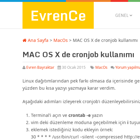
EvrenCe
GENEL
Ana Sayfa
>
MacOs
>
MAC OS X de cronjob kullanımı
MAC OS X de cronjob kullanımı
Evren Bayraktar
30 Ocak 2015
MacOs
Yorum yapılm
Linux dağıtımlarından pek farkı olmasa da içerisinde g
yüzden bu kısa yazıyı yazmaya karar verdim.
Aşağıdaki adımları izleyerek cronjob’ı düzenleyebilirsini
Terminal’i açın ve
crontab -e
yazın
vim deki düzenleme moduna geçebilmek için
i
tuşu
eklemek istediğiniz kodu ekleyin örnek:
30 * * * * /usr/bin/curl –silent –compressed http:/