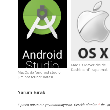
Mac Os Mavericks de
Dashboard’ı kapatmak
MacOs da “android studio
jvm not found” hatası
Yorum Bırak
E-posta adresiniz yayınlanmayacak.
Gerekli alanlar
*
ile iş