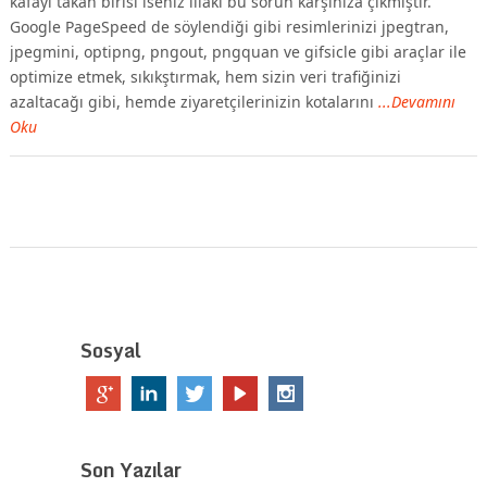
kafayı takan birisi iseniz illaki bu sorun karşınıza çıkmıştır.
Google PageSpeed de söylendiği gibi resimlerinizi jpegtran,
jpegmini, optipng, pngout, pngquan ve gifsicle gibi araçlar ile
optimize etmek, sıkıkştırmak, hem sizin veri trafiğinizi
azaltacağı gibi, hemde ziyaretçilerinizin kotalarını
...Devamını
Oku
Sosyal
Son Yazılar