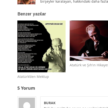
birşeyler karalayan, hakkındaki daha fazl
Benzer yazılar
Atatürk ve Şıh’ın Hikaye
Atatürk’den Mektup
5 Yorum
BURAK