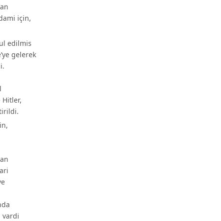
yan
dami için,
ul edilmis
’ye gelerek
i.
l
 Hitler,
rildi.
in,
lan
ari
ve
nda
 vardi