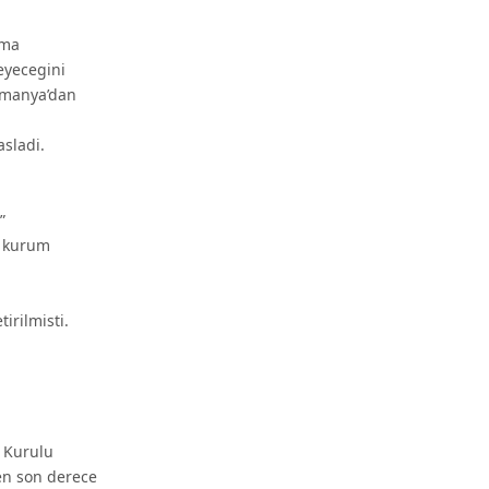
ama
eyecegini
lmanya’dan
asladi.
”
r kurum
irilmisti.
r Kurulu
en son derece