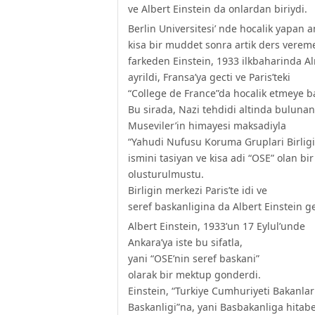
ve Albert Einstein da onlardan biriydi.
Berlin Universitesi’ nde hocalik yapan 
kisa bir muddet sonra artik ders verem
farkeden Einstein, 1933 ilkbaharinda A
ayrildi, Fransa’ya gecti ve Paris’teki
“College de France”da hocalik etmeye b
Bu sirada, Nazi tehdidi altinda bulunan
Museviler’in himayesi maksadiyla
“Yahudi Nufusu Koruma Gruplari Birligi
ismini tasiyan ve kisa adi “OSE” olan bi
olusturulmustu.
Birligin merkezi Paris’te idi ve
seref baskanligina da Albert Einstein get
Albert Einstein, 1933’un 17 Eylul’unde
Ankara’ya iste bu sifatla,
yani “OSE’nin seref baskani”
olarak bir mektup gonderdi.
Einstein, “Turkiye Cumhuriyeti Bakanla
Baskanligi”na, yani Basbakanliga hitab