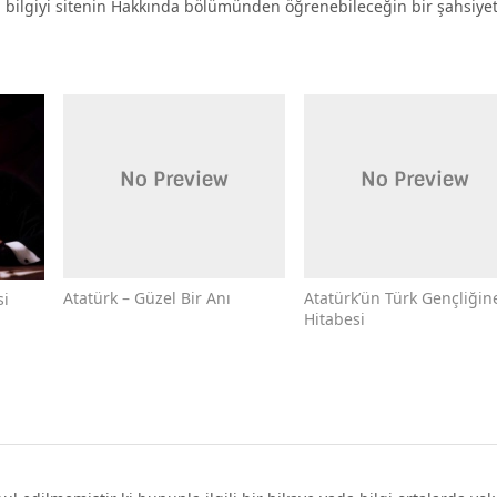
a bilgiyi sitenin Hakkında bölümünden öğrenebileceğin bir şahsiyet 
Atatürk – Güzel Bir Anı
Atatürk’ün Türk Gençliğin
si
Hitabesi