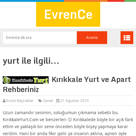
EvrenCe
yurt ile ilgili...
Kırıkkale Yurt ve Apart
Rehberiniz
Evren Bayraktar
Genel
21 Ağustos 2010
Uzun zamandır sesimin, soluğumun çıkmama sebebi bu.
KırıkkaleYurt.Com ve benzerleri 🙂 Kırıkkalede böyle bir açık fark
ettim ve yaklaşık bir sene önceden böyle bişey yapmaya karar
verdim. Hani bir anda fikir gelir ya insanın aklına, aynen öyle