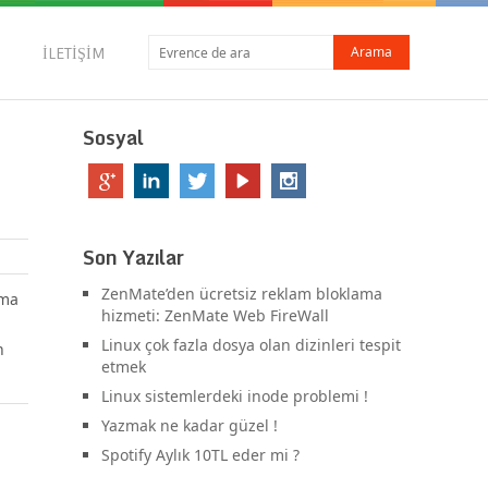
İLETIŞIM
Sosyal
Son Yazılar
ZenMate’den ücretsiz reklam bloklama
zma
hizmeti: ZenMate Web FireWall
n
Linux çok fazla dosya olan dizinleri tespit
n
etmek
Linux sistemlerdeki inode problemi !
Yazmak ne kadar güzel !
Spotify Aylık 10TL eder mi ?