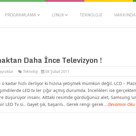
PROGRAMLAMA
LINUX
TEKNOLOJI
HAKKINDA
aktan Daha İnce Televizyon !
ayraktar
Teknoloji
08 Şubat 2011
i o kadar hızlı ilerliyor ki hızına yetişmek mümkün değil. LCD – Pla
şimdilerde LED tv ler çığır açmış durumda. İncelikleri ise gerçekte
re düşürüyor insanı. Alttaki resimde gördüğünüz alet, Samsung ‘u
ir LED Tv si.. Gayet şık, başarılı.. Gerek rengi gerek
...Devamını Oku