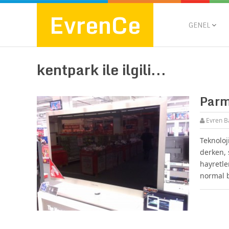
EvrenCe
GENEL
kentpark ile ilgili...
Parm
Evren B
Teknoloj
derken, 
hayretle
normal b