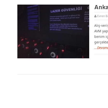
Anka
Evren B
Alış-ver
AVM yapı
benim iç
gerçekte
...Devam