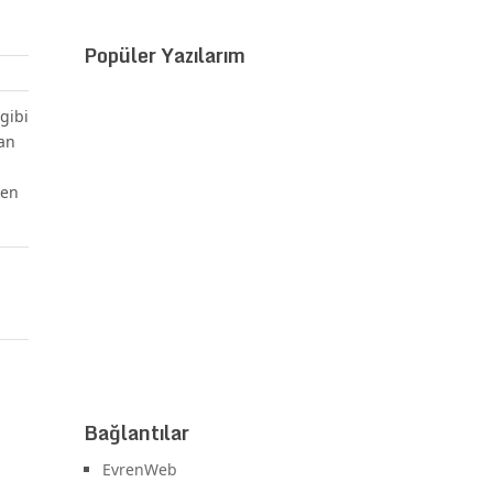
Popüler Yazılarım
gibi
an
ken
Bağlantılar
EvrenWeb