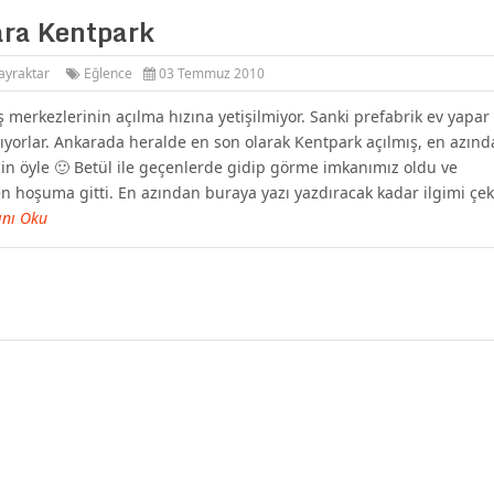
ra Kentpark
ayraktar
Eğlence
03 Temmuz 2010
iş merkezlerinin açılma hızına yetişilmiyor. Sanki prefabrik ev yapar 
yorlar. Ankarada heralde en son olarak Kentpark açılmış, en azınd
in öyle 🙂 Betül ile geçenlerde gidip görme imkanımız oldu ve
n hoşuma gitti. En azından buraya yazı yazdıracak kadar ilgimi çe
ını Oku