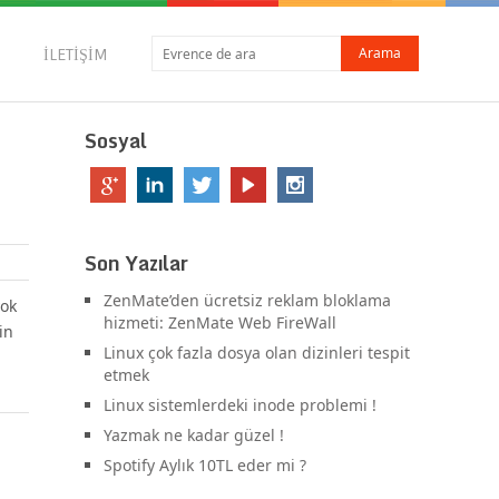
İLETIŞIM
Sosyal
Son Yazılar
ZenMate’den ücretsiz reklam bloklama
yok
hizmeti: ZenMate Web FireWall
in
Linux çok fazla dosya olan dizinleri tespit
etmek
Linux sistemlerdeki inode problemi !
Yazmak ne kadar güzel !
Spotify Aylık 10TL eder mi ?