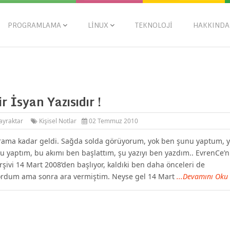
PROGRAMLAMA
LINUX
TEKNOLOJI
HAKKINDA
r İsyan Yazısıdır !
ayraktar
Kişisel Notlar
02 Temmuz 2010
rama kadar geldi. Sağda solda görüyorum, yok ben şunu yaptum, 
 yaptım, bu akımı ben başlattım, şu yazıyı ben yazdım.. EvrenCe’n
rşivi 14 Mart 2008’den başlıyor, kaldıki ben daha önceleri de
ordum ama sonra ara vermiştim. Neyse gel 14 Mart
...Devamını Oku