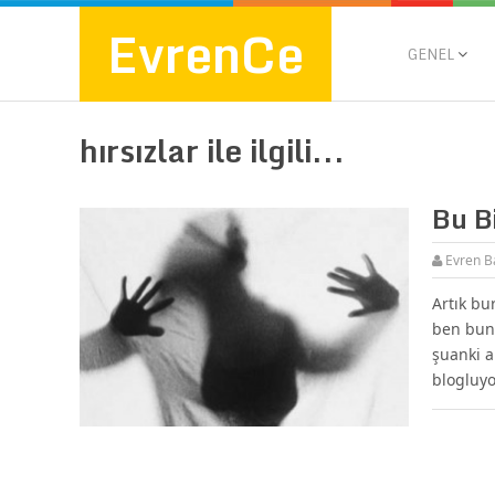
EvrenCe
GENEL
hırsızlar ile ilgili...
Bu Bi
Evren B
Artık bu
ben bunu
şuanki a
blogluy