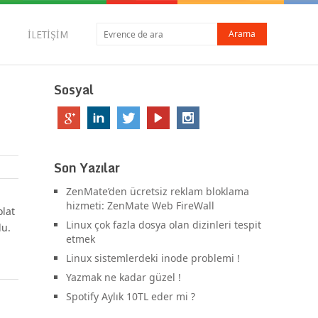
İLETIŞIM
Sosyal
Son Yazılar
ZenMate’den ücretsiz reklam bloklama
hizmeti: ZenMate Web FireWall
lat
Linux çok fazla dosya olan dizinleri tespit
du.
etmek
Linux sistemlerdeki inode problemi !
Yazmak ne kadar güzel !
Spotify Aylık 10TL eder mi ?