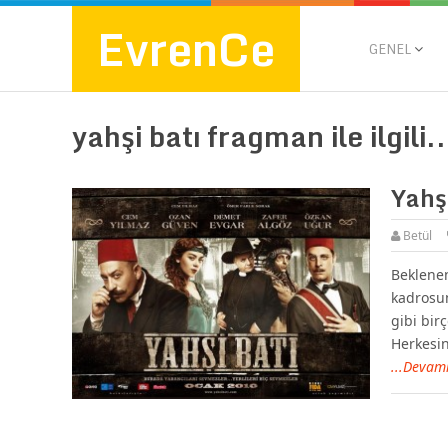
EvrenCe
GENEL
yahşi batı fragman ile ilgili..
Yahşi
Betül
Beklenen
kadrosu
gibi bir
Herkesin
...Devam