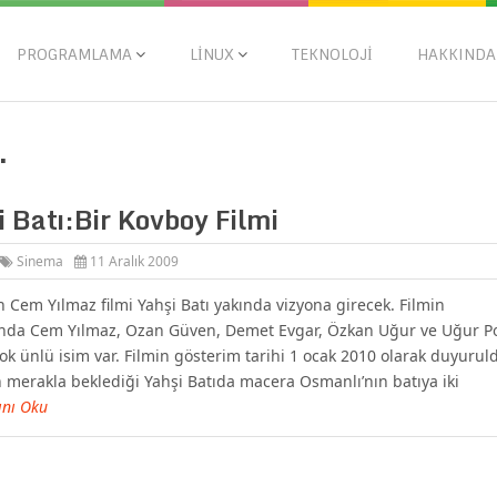
PROGRAMLAMA
LINUX
TEKNOLOJI
HAKKINDA
.
 Batı:Bir Kovboy Filmi
Sinema
11 Aralık 2009
 Cem Yılmaz filmi Yahşi Batı yakında vizyona girecek. Filmin
nda Cem Yılmaz, Ozan Güven, Demet Evgar, Özkan Uğur ve Uğur Po
çok ünlü isim var. Filmin gösterim tarihi 1 ocak 2010 olarak duyurul
 merakla beklediği Yahşi Batıda macera Osmanlı’nın batıya iki
ını Oku