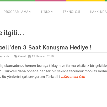
PROGRAMLAMA
LINUX
TEKNOLOJI
HAKKINDA
ilgili...
cell’den 3 Saat Konuşma Hediye !
ayraktar
Genel
13 Haziran 2010
lış okumadınız, hemen buraya tıklayın ve formu eksiksiz bir şekilde
 ! Turkcell daha öncede benzer bir şekilde facebook mobile’ı beda
. Bu yönlerini çok seviyorum Türkcell !
...Devamını Oku