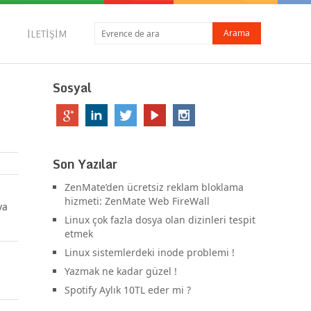
İLETIŞIM
Sosyal
Son Yazılar
ZenMate’den ücretsiz reklam bloklama
hizmeti: ZenMate Web FireWall
va
Linux çok fazla dosya olan dizinleri tespit
etmek
Linux sistemlerdeki inode problemi !
Yazmak ne kadar güzel !
Spotify Aylık 10TL eder mi ?