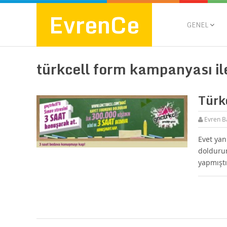
EvrenCe
GENEL
türkcell form kampanyası ile 
Türk
Evren B
Evet yan
doldurun
yapmıştı