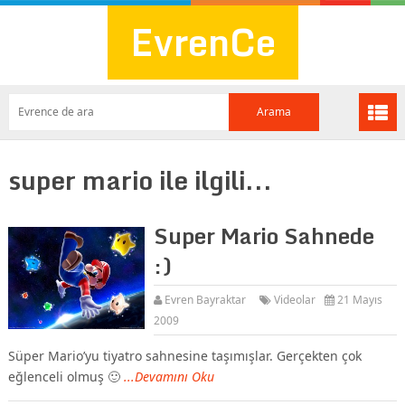
EvrenCe
super mario ile ilgili...
Super Mario Sahnede
:)
Evren Bayraktar
Videolar
21 Mayıs
2009
Süper Mario’yu tiyatro sahnesine taşımışlar. Gerçekten çok
eğlenceli olmuş 🙂
...Devamını Oku