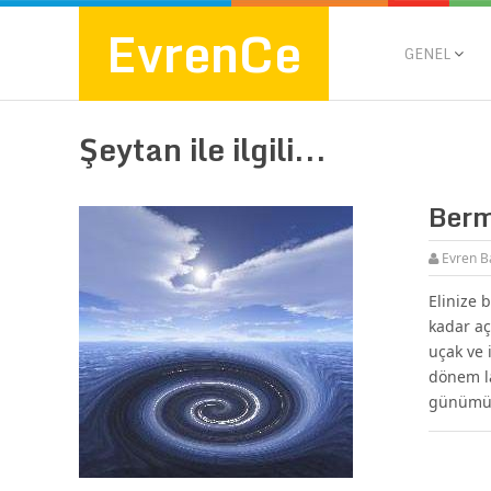
EvrenCe
GENEL
Şeytan ile ilgili...
Berm
Evren B
Elinize 
kadar aç
uçak ve 
dönem la
günümü