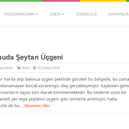
PROGRAMLAMA
LINUX
TEKNOLOJI
HAKKINDA
uda Şeytan Üçgeni
ayraktar
Bilim
22 Şubat 2009
bir harita alıp bakınca üçgen şeklinde görülen bu bölgede, bu zam
ıklanamayan birçok esrarengiz olay gerçekleşmiştir. Kaybolan gemi
insanların sayısı tam olarak bilinmemektedir. Bu nedenle uzun bir
netli yer veya şeytanın üçgeni gibi isimlerle anılmıştır, hatta
zde de bu
...Devamını Oku