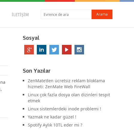
İLETIŞIM
Sosyal
Son Yazılar
ZenMate’den ücretsiz reklam bloklama
ana
hizmeti: ZenMate Web FireWall
,
Linux çok fazla dosya olan dizinleri tespit
etmek
Linux sistemlerdeki inode problemi !
Yazmak ne kadar güzel !
Spotify Aylık 10TL eder mi ?