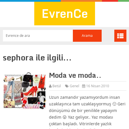
EvrenCe
sephora ile ilgili...
Moda ve moda..
Betül
Genel
16 Nisan 2010
Uzun zamandır yazamıyordum insan
uzaklaşınca tam uzaklaşıyormuş 🙂 Geri
dönüşümü de bir yenilikle yapayım
dedim 😛 Yaz geliyor.. Yaz modası
çoktan başladı. Vitrinlerde yazlık