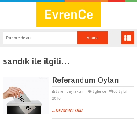
EvrenCe
sandık ile ilgili...
Referandum Oyları
Evren Bayraktar
Eğlence
03 Eylül
2010
...Devamını Oku