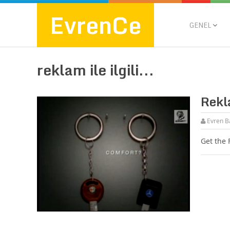
EvrenCe
GENEL
reklam ile ilgili...
Rekl
Evren B
Get the 