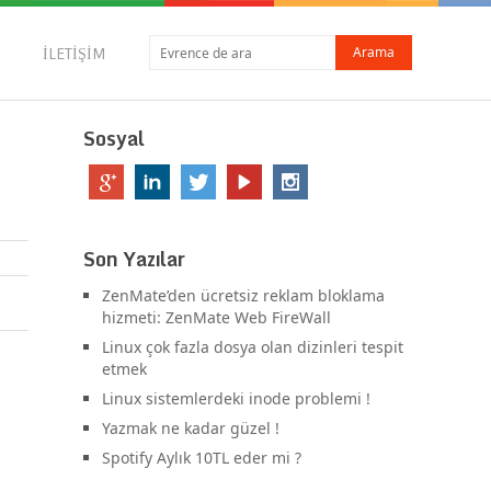
İLETIŞIM
Sosyal
Son Yazılar
ZenMate’den ücretsiz reklam bloklama
hizmeti: ZenMate Web FireWall
Linux çok fazla dosya olan dizinleri tespit
etmek
Linux sistemlerdeki inode problemi !
Yazmak ne kadar güzel !
Spotify Aylık 10TL eder mi ?