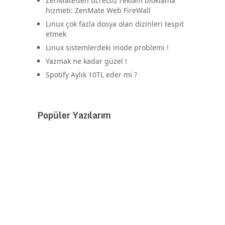
ZenMate’den ücretsiz reklam bloklama
hizmeti: ZenMate Web FireWall
Linux çok fazla dosya olan dizinleri tespit
etmek
Linux sistemlerdeki inode problemi !
Yazmak ne kadar güzel !
Spotify Aylık 10TL eder mi ?
Popüler Yazılarım