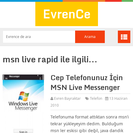
EvrenCe
msn live rapid ile ilgili...
Cep Telefonunuz İçin
MSN Live Messenger
Evren Bayraktar
Telefon
13 Haziran
2010
Telefonuma format attıktan sonra msn’i
tekrar yükleyeyim dedim. Bulduğum
msn ler eskisi gibi değil, java dandik