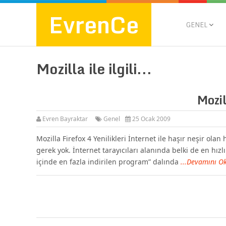
EvrenCe
GENEL
Mozilla ile ilgili...
Mozil
Evren Bayraktar
Genel
25 Ocak 2009
Mozilla Firefox 4 Yenilikleri İnternet ile haşır neşir ola
gerek yok. İnternet tarayıcıları alanında belki de en hızlı
içinde en fazla indirilen program” dalında
...Devamını O