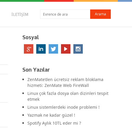
İLETIŞIM
Sosyal
Son Yazılar
ZenMate’den ücretsiz reklam bloklama
hizmeti: ZenMate Web FireWall
Linux çok fazla dosya olan dizinleri tespit
etmek
Linux sistemlerdeki inode problemi !
Yazmak ne kadar güzel !
Spotify Aylık 10TL eder mi ?