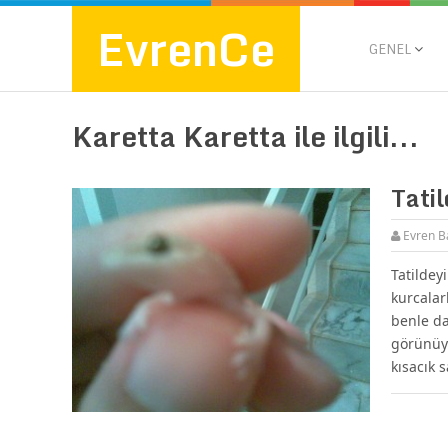
EvrenCe
GENEL
Karetta Karetta ile ilgili...
Tati
Evren B
Tatildey
kurcalar
benle da
görünüyo
kısacık 