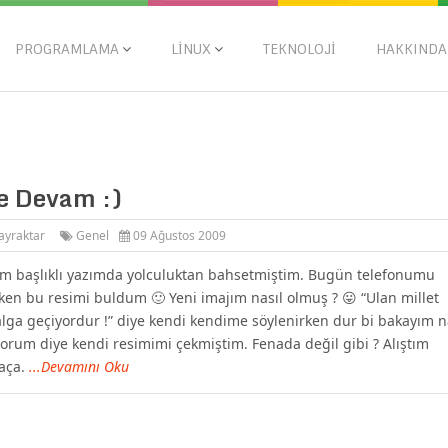
PROGRAMLAMA
LINUX
TEKNOLOJI
HAKKINDA
le Devam :)
ayraktar
Genel
09 Ağustos 2009
im başlıklı yazımda yolculuktan bahsetmiştim. Bugün telefonumu
ken bu resimi buldum 🙂 Yeni imajım nasıl olmuş ? 😛 “Ulan millet
lga geçiyordur !” diye kendi kendime söylenirken dur bi bakayım n
rum diye kendi resimimi çekmiştim. Fenada değil gibi ? Alıştım
saça.
...Devamını Oku