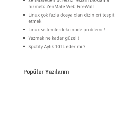
ZenMate’den ücretsiz reklam bloklama
hizmeti: ZenMate Web FireWall
Linux çok fazla dosya olan dizinleri tespit
etmek
Linux sistemlerdeki inode problemi !
Yazmak ne kadar güzel !
Spotify Aylık 10TL eder mi ?
Popüler Yazılarım