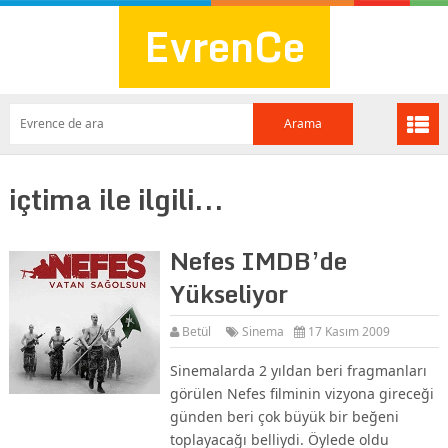
EvrenCe
içtima ile ilgili...
Nefes IMDB’de
Yükseliyor
Betül
Sinema
17 Kasım 2009
Sinemalarda 2 yıldan beri fragmanları
görülen Nefes filminin vizyona gireceği
günden beri çok büyük bir beğeni
toplayacağı belliydi. Öylede oldu