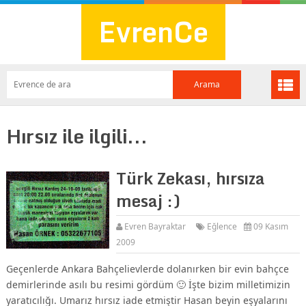
EvrenCe
Hırsız ile ilgili...
Türk Zekası, hırsıza
mesaj :)
Evren Bayraktar
Eğlence
09 Kasım
2009
Geçenlerde Ankara Bahçelievlerde dolanırken bir evin bahçce
demirlerinde asılı bu resimi gördüm 🙂 İşte bizim milletimizin
yaratıcılığı. Umarız hırsız iade etmiştir Hasan beyin eşyalarını