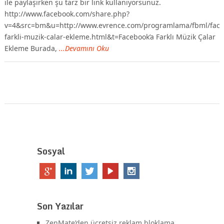
ile paylaşırken şu tarz bir link kullanıyorsunuz.
http://www.facebook.com/share.php?
v=4&src=bm&u=http://www.evrence.com/programlama/fbml/face
farkli-muzik-calar-ekleme.html&t=Facebook’a Farklı Müzik Çalar
Ekleme Burada,
...Devamını Oku
Sosyal
Son Yazılar
ZenMate’den ücretsiz reklam bloklama