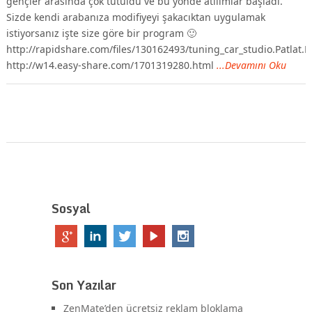
gençler arasında çok tutuldu ve bu yönde atılımlar başladı.
Sizde kendi arabanıza modifiyeyi şakacıktan uygulamak
istiyorsanız işte size göre bir program 🙂
http://rapidshare.com/files/130162493/tuning_car_studio.Patlat.N
http://w14.easy-share.com/1701319280.html
...Devamını Oku
Sosyal
Son Yazılar
ZenMate’den ücretsiz reklam bloklama