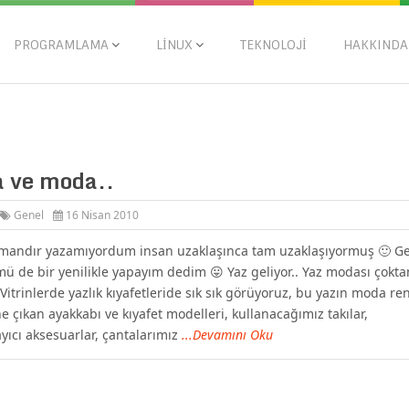
PROGRAMLAMA
LINUX
TEKNOLOJI
HAKKINDA
 ve moda..
Genel
16 Nisan 2010
mandır yazamıyordum insan uzaklaşınca tam uzaklaşıyormuş 🙂 Ge
 de bir yenilikle yapayım dedim 😛 Yaz geliyor.. Yaz modası çokta
 Vitrinlerde yazlık kıyafetleride sık sık görüyoruz, bu yazın moda re
ne çıkan ayakkabı ve kıyafet modelleri, kullanacağımız takılar,
ıcı aksesuarlar, çantalarımız
...Devamını Oku