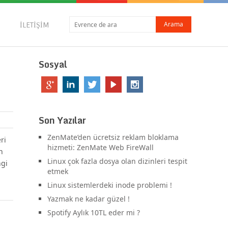
İLETIŞIM
Sosyal
Son Yazılar
ZenMate’den ücretsiz reklam bloklama
ri
hizmeti: ZenMate Web FireWall
n
Linux çok fazla dosya olan dizinleri tespit
ngi
etmek
Linux sistemlerdeki inode problemi !
Yazmak ne kadar güzel !
Spotify Aylık 10TL eder mi ?