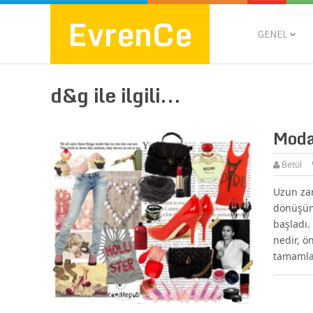
EvrenCe
GENEL
d&g ile ilgili...
Moda
Betül
Uzun za
dönüşümü
başladı.
nedir, ö
tamamlay