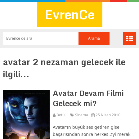
EvrenCe
avatar 2 nezaman gelecek ile
ilgili...
Avatar Devam Filmi
Gelecek mi?
Betül
Sinema
25 Nisan 2010
Avatar’ın büyük ses getiren gişe
başarısından sonra herkes 2’yi merak