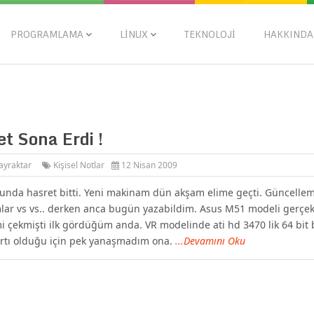
PROGRAMLAMA
LINUX
TEKNOLOJI
HAKKINDA
t Sona Erdi !
ayraktar
Kişisel Notlar
12 Nisan 2009
unda hasret bitti. Yeni makinam dün akşam elime geçti. Güncelle
ar vs vs.. derken anca bugün yazabildim. Asus M51 modeli gerçe
mi çekmişti ilk gördüğüm anda. VR modelinde ati hd 3470 lik 64 bit 
rtı olduğu için pek yanaşmadım ona.
...Devamını Oku