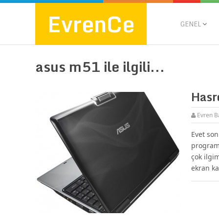
EvrenCe
GENEL
asus m51 ile ilgili...
Hasre
Evren B
Evet son
programl
çok ilgi
ekran ka