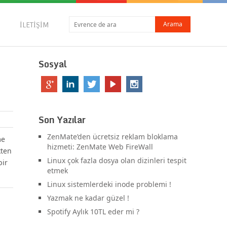
İLETIŞIM
Sosyal
Son Yazılar
ZenMate’den ücretsiz reklam bloklama
me
hizmeti: ZenMate Web FireWall
kten
Linux çok fazla dosya olan dizinleri tespit
bir
etmek
Linux sistemlerdeki inode problemi !
Yazmak ne kadar güzel !
Spotify Aylık 10TL eder mi ?